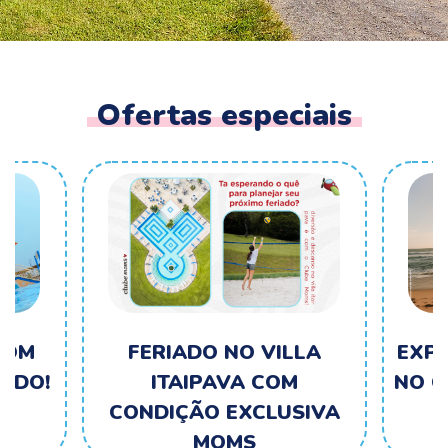
Ofertas especiais
COM
FERIADO NO VILLA
EXPE
ADO!
ITAIPAVA COM
NO C
CONDIÇÃO EXCLUSIVA
MOMS