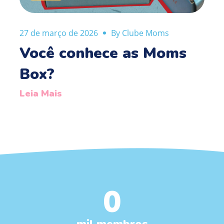
27 de março de 2026
By Clube Moms
2
Você conhece as Moms
Box?
Leia Mais
0