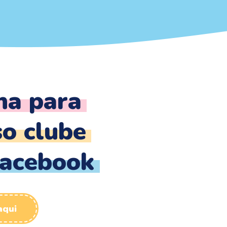
ha para
o clube
Facebook
aqui