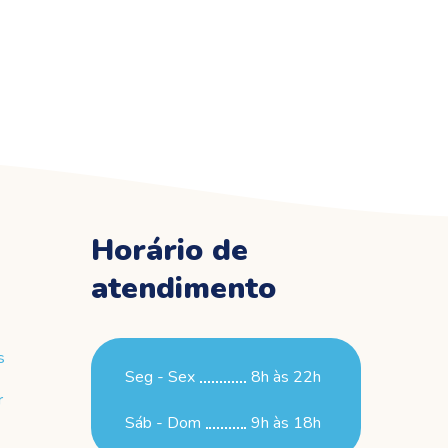
Horário de
atendimento
s
Seg - Sex
8h às 22h
r
Sáb - Dom
9h às 18h