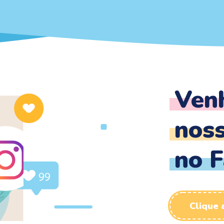
Ven
noss
no 
Clique 